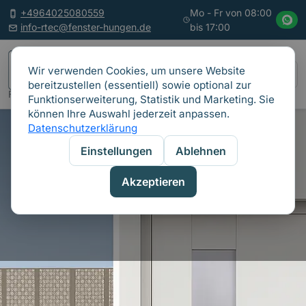
+4964025080559
Mo - Fr von 08:00
info-rtec@fenster-hungen.de
bis 17:00
Wir verwenden Cookies, um unsere Website
bereitzustellen (essentiell) sowie optional zur
Fenster • Haustüren • Rollläden • Fliegengitter
Funktionserweiterung, Statistik und Marketing. Sie
können Ihre Auswahl jederzeit anpassen.
Datenschutzerklärung
Einstellungen
Ablehnen
Akzeptieren