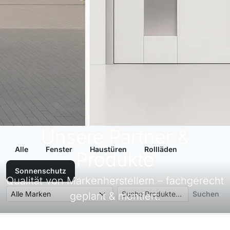
Unsere Partner &
Alle
Fenster
Haustüren
Rollläden
Produkte
Sonnenschutz
Qualität von Markenherstellern – fachgerecht
Suchen
geplant & montiert.