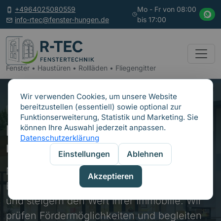
+4964025080559
Mo - Fr von 08:00
info-rtec@fenster-hungen.de
bis 17:00
Fenster • Haustüren • Rollläden • Fliegengitter
Wir verwenden Cookies, um unsere Website
bereitzustellen (essentiell) sowie optional zur
FÖRDERUNG & ENERGIEEFFIZIENZ
Funktionserweiterung, Statistik und Marketing. Sie
Förderung & Energiesparen
können Ihre Auswahl jederzeit anpassen.
Datenschutzerklärung
mit neuen Fenstern
Einstellungen
Ablehnen
Moderne Wärmeschutzfenster reduzieren
Akzeptieren
Energieverluste, verbessern den Komfort
und steigern den Wert Ihrer Immobilie. Wir
prüfen Fördermöglichkeiten und begleiten