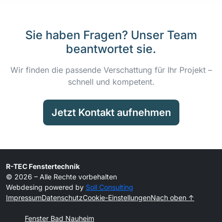
Sie haben Fragen? Unser Team
beantwortet sie.
Wir finden die passende Verschattung für Ihr Projekt –
schnell und kompetent.
Jetzt Kontakt aufnehmen
R-TEC Fenstertechnik
© 2026 – Alle Rechte vorbehalten
Webdesing powered by
Soll Consulting
Impressum
Datenschutz
Cookie-Einstellungen
Nach oben ↑
STANDORTE
Fenster Bad Nauheim