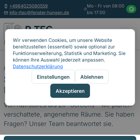
+4964025080559
Mo - Fr von 08:00
info-rtec@fenster-hungen.de
bis 17:00
Wir verwenden Cookies, um unsere Website
Fenster • Haustüren • Rollläden • Fliegengitter
bereitzustellen (essentiell) sowie optional zur
Funktionserweiterung, Statistik und Marketing. Sie
können Ihre Auswahl jederzeit anpassen.
Datenschutzerklärung
PRODUKTE
Einstellungen
Ablehnen
Sonnenschutz für Fassade &
Innenraum
Akzeptieren
Von Raffstores bis ZIP-Screens – wir planen
verschattete, angenehme Räume. Sie haben
Fragen? Unser Team beantwortet sie.